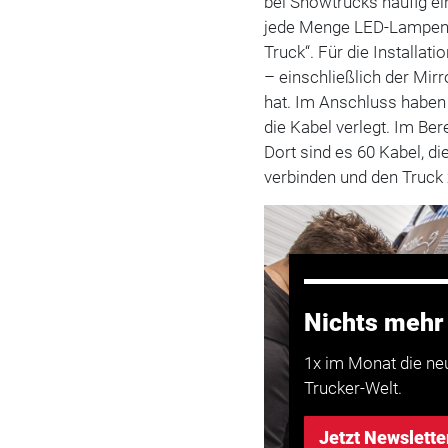
bei Showtrucks häufig ei
jede Menge LED-Lampen v
Truck“. Für die Installat
– einschließlich der Mir
hat. Im Anschluss haben 
die Kabel verlegt. Im Bere
Dort sind es 60 Kabel, di
verbinden und den Truck
Nichts mehr
1x im Monat die ne
Trucker-Welt.
Jetzt Newslette