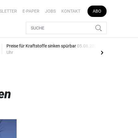
SLETTER
E-PAPER
JOBS
KONTAKT
ABO
Preise für Kraftstoffe sinken spürbar
05.08.2026, 16:04
Schw
Uhr
05.0
en