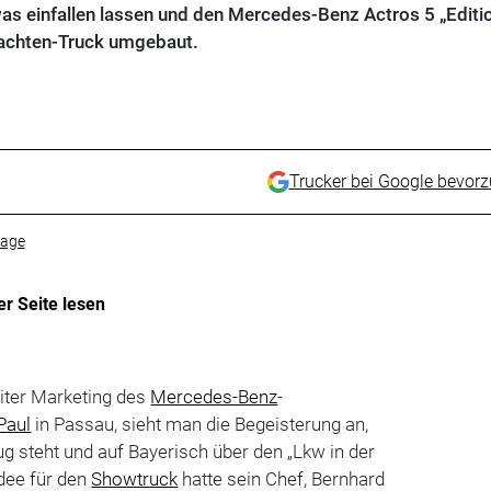
was einfallen lassen und den Mercedes-Benz Actros 5 „Editi
achten-Truck umgebaut.
Trucker bei Google bevor
tage
er Seite lesen
iter Marketing des
Mercedes-Benz
-
Paul
in Passau, sieht man die Begeisterung an,
 steht und auf Baye­risch über den „Lkw in der
Idee für den
Showtruck
hatte sein Chef, Bernhard