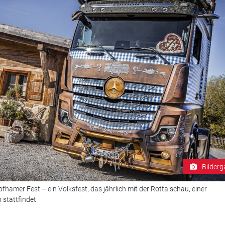
Bilderg
fhamer Fest – ein Volksfest, das jährlich mit der Rottalschau, einer
 stattfindet