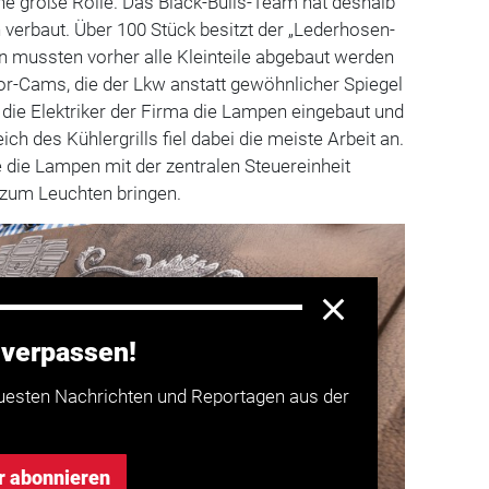
ne große Rolle. Das Black-Bulls-Team hat deshalb
erbaut. Über 100 Stück besitzt der „Lederhosen-
ion mussten vorher alle Kleinteile abgebaut werden
ror-Cams, die der Lkw anstatt gewöhnlicher Spiegel
die Elektriker der Firma die Lampen eingebaut und
ich des Kühlergrills fiel dabei die meiste Arbeit an.
e die Lampen mit der zentralen Steuereinheit
 zum Leuchten bringen.
 verpassen!
uesten Nachrichten und Reportagen aus der
r abonnieren