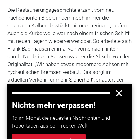
Die Restaurierungsgeschichte erzählt vom neu
nachgehonten Block, in dem noch immer die
originalen Kolben, bestückt mit neuen Ringen, laufen.
Auch die Kurbelwelle war nach einem frischen Schliff
mit neuen Lagern wiederverwendbar. So arbeitete sich
Frank Bachhausen einmal von vorne nach hinten
durch. Nur bei den Achsen wagt er die Abkehr von der
Originalität. „Wir haben etwas modernere Achsen mit
hydraulischen Bremsen verbaut. Das sorgt im
aktuellen Verkehr für mehr
Sicherheit
“, erläutert der
sympathische Rheinländer.
Zuverlrässig dreht der Oldtimer seine Runden
Nichts mehr verpassen!
Jetzt schnurrt der gut 2,6 Liter große Vierzylinder
1x im Monat die neuesten Nachrichten und
wieder mit kräftig hörbaren, aber angenehmen
Reportagen aus der Trucker-Welt.
Lebensäußerungen fröhlich durch Düsseldorf und
Umgebung. Im größten seiner vier Vorwärtsgänge