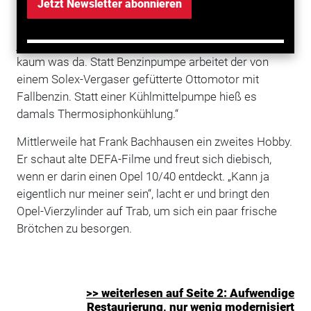
Jetzt Newsletter abonnieren
läuft er mit rund 60 km/h zuverlässig rechts- und
linksrheinisch auf beschaulichen Landstraßen. „Kann
ja kaum etwas kaputtgehen“, meint Bachhausen, „ist ja
kaum was da. Statt Benzinpumpe arbeitet der von
einem Solex-Vergaser gefütterte Ottomotor mit
Fallbenzin. Statt einer Kühlmittelpumpe hieß es
damals Thermosiphonkühlung.“
Mittlerweile hat Frank Bachhausen ein zweites Hobby.
Er schaut alte DEFA-Filme und freut sich diebisch,
wenn er darin einen Opel 10/40 entdeckt. „Kann ja
eigentlich nur meiner sein“, lacht er und bringt den
Opel-Vierzylinder auf Trab, um sich ein paar frische
Brötchen zu besorgen.
>> weiterlesen auf Seite 2: Aufwendige
Restaurierung, nur wenig modernisiert