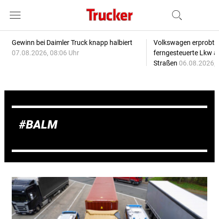
Gewinn bei Daimler Truck knapp halbiert
Volkswagen erprobt 
07.08.2026, 08:06 Uhr
ferngesteuerte Lkw a
Straßen
06.08.2026, 
BALM