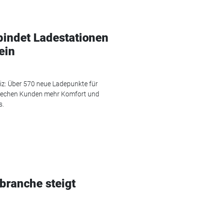
 bindet Ladestationen
ein
eiz: Über 570 neue Ladepunkte für
prechen Kunden mehr Komfort und
s.
tbranche steigt