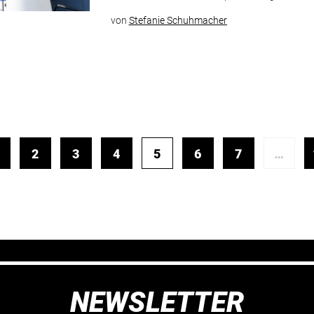
von
Stefanie Schuhmacher
2
3
4
5
6
7
…
NEWSLETTER