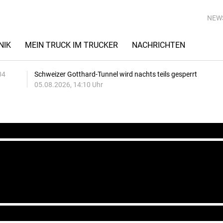
NEW
NIK
MEIN TRUCK IM TRUCKER
NACHRICHTEN
04
Schweizer Gotthard-Tunnel wird nachts teils gesperrt
05.08.2026, 14:10 Uhr