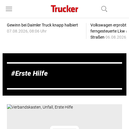
Gewinn bei Daimler Truck knapp halbiert
Volkswagen erprobt 
07.08.2026, 08:06 Uhr
ferngesteuerte Lkw a
Straßen
06.08.2026, 
Erste Hilfe