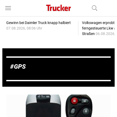
Gewinn bei Daimler Truck knapp halbiert
Volkswagen erprobt 
07.08.2026, 08:06 Uhr
ferngesteuerte Lkw a
Straßen
06.08.2026, 
GPS