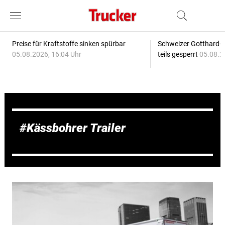
Preise für Kraftstoffe sinken spürbar
Schweizer Gotthard-T
05.08.2026, 16:04 Uhr
teils gesperrt
05.08.2
Kässbohrer Trailer