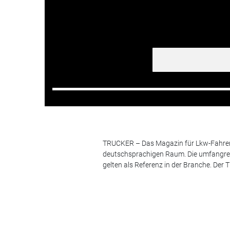
TRUCKER – Das Magazin für Lkw-Fahrer i
deutschsprachigen Raum. Die umfangrei
gelten als Referenz in der Branche. Der