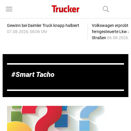
Gewinn bei Daimler Truck knapp halbiert
Volkswagen erprobt 
07.08.2026, 08:06 Uhr
ferngesteuerte Lkw a
Straßen
06.08.2026, 
Smart Tacho