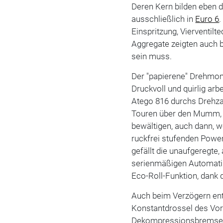
Deren Kern bilden eben d
ausschließlich in
Euro 6
Einspritzung, Vierventilt
Aggregate zeigten auch b
sein muss.
Der "papierene" Drehmome
Druckvoll und quirlig arb
Atego 816 durchs Drehzah
Touren über den Mumm, 
bewältigen, auch dann, 
ruckfrei stufenden Power
gefällt die unaufgeregte,
serienmäßigen Automatik-
Eco-Roll-Funktion, dank de
Auch beim Verzögern ent
Konstantdrossel des Vorg
Dekompressionsbremse 