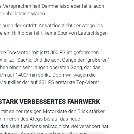
es Versprechen hält Daimler also ebenfalls, auch
 unballastiert waren.
auch der Antritt: Ansatzlos zieht der Atego los.
 ein Hillholder hilft, keine Spur von Lastschlägen
der-Top-Motor mit jetzt 300 PS im gefahrenen
ler zur Sache. Und die acht Gänge der "größeren"
hen einen sehr langen obersten Gang, der das
m/h auf 1400/min senkt. Doch wir wagen die
autkiller der auf 231 PS erstarkte Top-Vierer
STARK VERBESSERTES FAHRWERK
mit seiner riesigen Motorkiste den Blick stärker
im Inneren des Atego bis auf das neue
as Multifunktionslenkrad nicht viel verändert hat.
eiter per Knöpfchen und nicht allzu weit