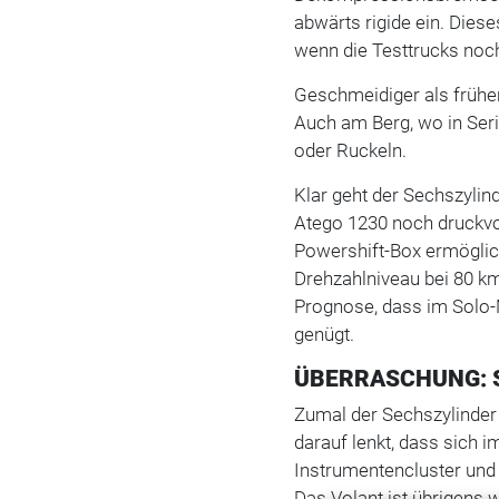
abwärts rigide ein. Dies
wenn die Testtrucks noch
Geschmeidiger als früher 
Auch am Berg, wo in Serie
oder Ruckeln.
Klar geht der Sechszylin
Atego 1230 noch druckvol
Powershift-Box ermöglic
Drehzahlniveau bei 80 k
Prognose, dass im Solo-M
genügt.
ÜBERRASCHUNG: 
Zumal der Sechszylinder 
darauf lenkt, dass sich 
Instrumentencluster und d
Das Volant ist übrigens w