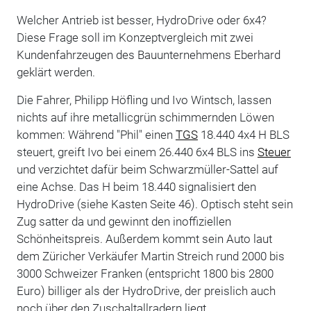
Welcher Antrieb ist besser, HydroDrive oder 6x4?
Diese Frage soll im Konzeptvergleich mit zwei
Kundenfahrzeugen des Bauunternehmens Eberhard
geklärt werden.
Die Fahrer, Philipp Höfling und Ivo Wintsch, lassen
nichts auf ihre metallicgrün schimmernden Löwen
kommen: Während "Phil" einen
TGS
18.440 4x4 H BLS
steuert, greift Ivo bei einem 26.440 6x4 BLS ins
Steuer
und verzichtet dafür beim Schwarzmüller-Sattel auf
eine Achse. Das H beim 18.440 signalisiert den
HydroDrive (siehe Kasten Seite 46). Optisch steht sein
Zug satter da und gewinnt den inoffiziellen
Schönheitspreis. Außerdem kommt sein Auto laut
dem Züricher Verkäufer Martin Streich rund 2000 bis
3000 Schweizer Franken (entspricht 1800 bis 2800
Euro) billiger als der HydroDrive, der preislich auch
noch über den Zuschaltallradern liegt.