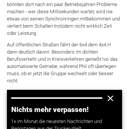
könnten dort nach ein paar Betriebsjahren Probleme
machen - wer diese Millisekunden wartet, wird nie
etwas von seinen Synchronringen mitbekommen und
verliert beim Schalten trotzdem nicht wirklich Zeit
oder Leistung.
Auf öffentlichen Straßen fährt der 6x4 dem 4x4 H
dann deutlich davon: Besonders im dichten
Berufsverkehr und in Kreisverkehren genießt Ivo das
automatisierte Getriebe, während Phil oft überlegen
muss, ob er jetzt die Gruppe wechselt oder besser
nicht.
MIT DER AUTOMATIK NOCH EIN PAAR
KILO SPAREN
Nichts mehr verpassen!
"Dass es den HydroDrive bisher nur handgeschaltet
gab, war für uns durchaus ein Thema", erklärt Richard
1x im Monat die neuesten Nachrichten und
Kübli, Leiter der Fahrzeuglogistik bei Eberhard. Zumal
Reportagen aus der Trucker-Welt.