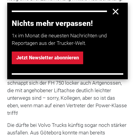
Im elften Gang arbeitet das Overdrive-Getriebe
nämlich im direkten Gang, wovon sich die Volvo-
Ingenieure eine Verbrauchseinsparung unter Volllast
Nichts mehr verpassen!
versprechen. Seine ganze Kraft scheint der Motor
1x im Monat die neuesten Nachrichten und
aber selbst hier nicht mobilisieren zu müssen.
Reportagen aus der Trucker-Welt.
Auch am Berg hält der FH16 locker das Reisetempo
Jetzt Newsletter abonnieren
Der „D16K750“ wirkt in keiner Weise angestrengt, um
die Tachonadel trotz der ausgewachsenen Steigungen
über der 80-km/h-Marke zu halten. Auf diese Weise
schnappt sich der FH 750 locker auch Artgenossen,
die mit angehobener Liftachse deutlich leichter
unterwegs sind – sorry, Kollegen, aber so ist das
eben, wenn man auf einen Vertreter der Power-Klasse
trifft!
Die dürfte bei Volvo Trucks künftig sogar noch stärker
ausfallen. Aus Göteborg konnte man bereits