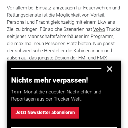
Vor allem bei Einsatzfahrzeugen für Feuerwehren und
Rettungsdienste ist die Möglichkeit von Vorteil,
Personal und Fracht gleichzeitig mit einem Lkw ans
Ziel zu bringen. Für solche Szenarien hat
Volvo
Trucks
seit jeher Mannschaftsfahrerhäuser im Programm,
die maximal neun Personen Platz bieten. Nun passt
der schwedische Hersteller die Kabinen innen und
außen auf das jüngste Design der FM- und FMX-
Baureihen an. Hilfreich während Einsätzen sind gute
Sichtverhältnisse, die laut Volvo großflächige Fenster,
Nichts mehr verpassen!
niedrige Türlinien sowie große Rückspiegel sicher
stellen, die auf Wunsch mit bis zu acht Kameras
1x im Monat die neuesten Nachrichten und
ergänzt werden können. Schnelle Rangiermanöver
Reportagen aus der Trucker-Welt.
unterstützt zudem die optional erhältliche und dank
elektronischer Unterstützung besonders leichtgängige
Jetzt Newsletter abonnieren
Lenkung namens „Dynamic-Steering“.
Ansonsten verfügt der Fahrer-Arbeistplatz über die