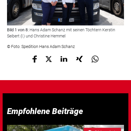
Bild 1 von 8:
Hans Adam Schanz mit seinen Töchtern Kerstin
Bil
Seibert (l.) und Christine Hemmel
© F
© Foto: Spedition Hans Adam Schanz
Empfohlene Beiträge