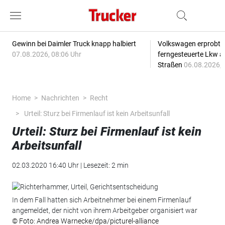
Gewinn bei Daimler Truck knapp halbiert
Volkswagen erprobt 
07.08.2026, 08:06 Uhr
ferngesteuerte Lkw a
Straßen
06.08.2026, 
Home
Nachrichten
Recht
Urteil: Sturz bei Firmenlauf ist kein Arbeitsunfall
Urteil: Sturz bei Firmenlauf ist kein
Arbeitsunfall
02.03.2020 16:40 Uhr | Lesezeit: 2 min
In dem Fall hatten sich Arbeitnehmer bei einem Firmenlauf
angemeldet, der nicht von ihrem Arbeitgeber organisiert war
© Foto: Andrea Warnecke/dpa/picturel-alliance