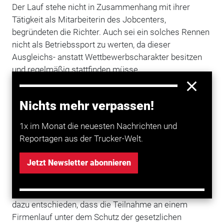
Der Lauf stehe nicht in Zusammenhang mit ihrer
Tätigkeit als Mitarbeiterin des Jobcenters,
begründeten die Richter. Auch sei ein solches Rennen
nicht als Betriebssport zu werten, da dieser
Ausgleichs- anstatt Wettbewerbscharakter besitzen
und regelmäßig stattfinden müsse.
Auch wenn das Jobcenter den Firmenlauf beworben
und gemeinsame Trikots gestellt habe, sei er nicht
Nichts mehr verpassen!
vom Arbeitgeber organisiert, sondern von einem
1x im Monat die neuesten Nachrichten und
privaten Veranstalter für eine Vielzahl von Firmen und
Reportagen aus der Trucker-Welt.
deren Beschäftigten gedacht. Das Urteil ist noch nicht
rechtskräftig.
Jetzt Newsletter abonnieren
Sozialgericht Detmold entschied 2015 anders
Das Sozialgericht Detmold hatte 2015 im Gegensatz
dazu entschieden, dass die Teilnahme an einem
Firmenlauf unter dem Schutz der gesetzlichen