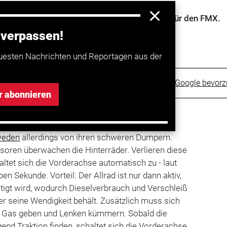
ereich feiert Volvo sein neues Allradsystem für den FMX.
 verpassen!
uesten Nachrichten und Reportagen aus der
Trucker bei Google bevor
r abonnieren
weden
allerdings von ihren schweren Dumpern.
oren überwachen die Hinterräder. Verlieren diese
altet sich die Vorderachse automatisch zu - laut
en Sekunde. Vorteil: Der Allrad ist nur dann aktiv,
tigt wird, wodurch Dieselverbrauch und Verschleiß
r seine Wendigkeit behält. Zusätzlich muss sich
s Gas geben und Lenken kümmern. Sobald die
end Traktion finden, schaltet sich die Vorderachse