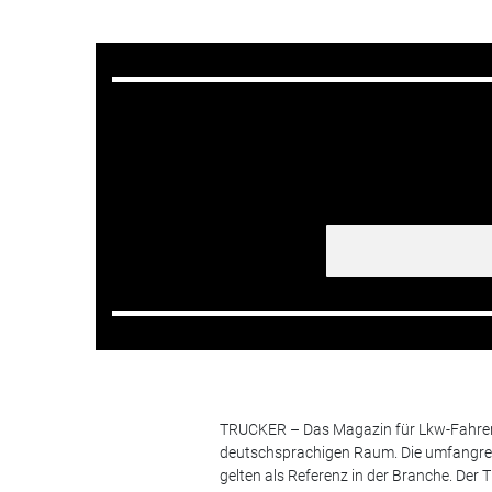
TRUCKER – Das Magazin für Lkw-Fahrer i
deutschsprachigen Raum. Die umfangrei
gelten als Referenz in der Branche. Der