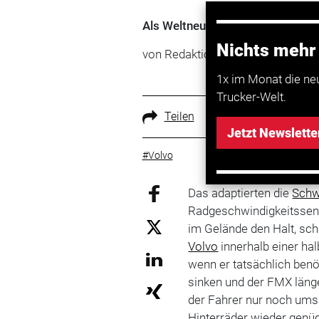
Als Weltneuheit im Straßen-Lkw-B
Nichts mehr
von Redaktion TRUCKER
1x im Monat die ne
Trucker-Welt.
Teilen
Jetzt Newslette
#Volvo
Das adaptierten die
Sch
Radgeschwindigkeitssens
im Gelände den Halt, sch
Volvo
innerhalb einer halb
wenn er tatsächlich benö
sinken und der FMX länge
der Fahrer nur noch um
Hinterräder wieder genüg