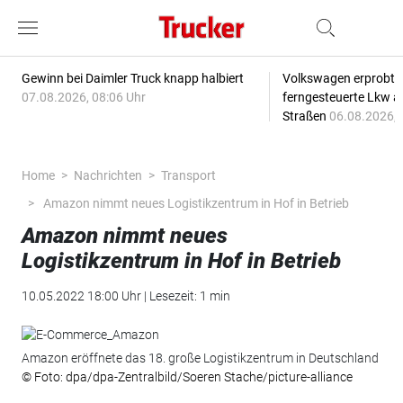
Gewinn bei Daimler Truck knapp halbiert
Volkswagen erprobt 
07.08.2026, 08:06 Uhr
ferngesteuerte Lkw a
Straßen
06.08.2026, 
Home
Nachrichten
Transport
Amazon nimmt neues Logistikzentrum in Hof in Betrieb
Amazon nimmt neues
Logistikzentrum in Hof in Betrieb
10.05.2022 18:00 Uhr | Lesezeit: 1 min
Amazon eröffnete das 18. große Logistikzentrum in Deutschland
© Foto: dpa/dpa-Zentralbild/Soeren Stache/picture-alliance