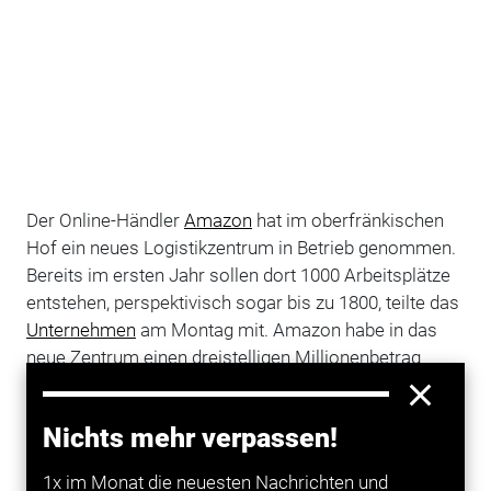
Der Online-Händler
Amazon
hat im oberfränkischen
Hof ein neues Logistikzentrum in Betrieb genommen.
Bereits im ersten Jahr sollen dort 1000 Arbeitsplätze
entstehen, perspektivisch sogar bis zu 1800, teilte das
Unternehmen
am Montag mit. Amazon habe in das
neue Zentrum einen dreistelligen Millionenbetrag
investiert.
Hof-Gattendorf sei das 18. große Logistikzentrum von
Nichts mehr verpassen!
Amazon in
Deutschland
. (ste/dpa)
1x im Monat die neuesten Nachrichten und