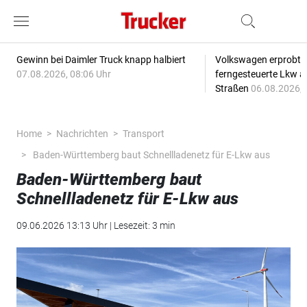
Gewinn bei Daimler Truck knapp halbiert
Volkswagen erprobt 
07.08.2026, 08:06 Uhr
ferngesteuerte Lkw a
Straßen
06.08.2026, 
Home
Nachrichten
Transport
Baden-Württemberg baut Schnellladenetz für E-Lkw aus
Baden-Württemberg baut
Schnellladenetz für E-Lkw aus
09.06.2026 13:13 Uhr | Lesezeit: 3 min