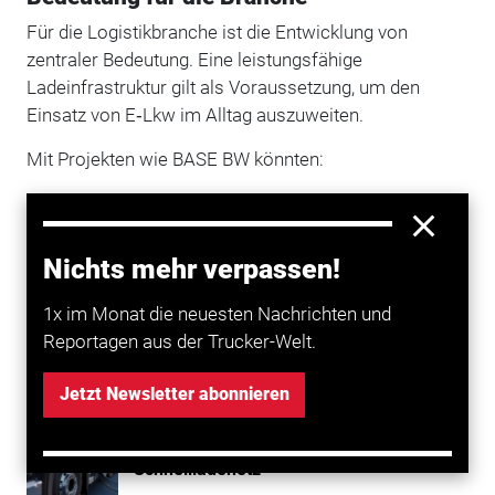
Für die Logistikbranche ist die Entwicklung von
zentraler Bedeutung. Eine leistungsfähige
Ladeinfrastruktur gilt als Voraussetzung, um den
Einsatz von E‑Lkw im Alltag auszuweiten.
Mit Projekten wie BASE BW könnten:
Reichweiten- und Ladeprobleme reduziert werden
Investitionsentscheidungen erleichtert werden
und der Umstieg auf alternative Antriebe
Nichts mehr verpassen!
beschleunigt werden
1x im Monat die neuesten Nachrichten und
Reportagen aus der Trucker-Welt.
Mehr zum Thema entdecken
Jetzt Newsletter abonnieren
Transport
Grünes Licht aus Brüssel für Lkw-
Schnellladenetz