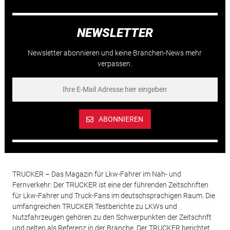
NEWSLETTER
Newsletter abonnieren und keine Branchen-News mehr
verpassen.
ABONNIEREN
TRUCKER – Das Magazin für Lkw-Fahrer im Nah- und
Fernverkehr: Der TRUCKER ist eine der führenden Zeitschriften
für Lkw-Fahrer und Truck-Fans im deutschsprachigen Raum. Die
umfangreichen TRUCKER Testberichte zu LKWs und
Nutzfahrzeugen gehören zu den Schwerpunkten der Zeitschrift
und gelten als Referenz in der Branche. Der TRUCKER berichtet