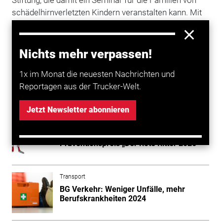
Stiftung, die damit ein Seminar für die Familien von
schädelhirnverletzten Kindern veranstalten kann. Mit
dem restlichen Geld sollen Fahrradhelme beschafft
werden, die an bedürftige Kinder ausgegeben werden.
Die ersten der mit Hilfe der Spende beschafften
Nichts mehr verpassen!
Helme werden über die Hamburger Tafel verteilt.
1x im Monat die neuesten Nachrichten und
Reportagen aus der Trucker-Welt.
Mehr zum Thema entdecken
Jetzt Newsletter abonnieren
Transport
Kinder Unfallhilfe verleiht
Präventionspreis „Der Rote Ritter 2026“
Transport
BG Verkehr: Weniger Unfälle, mehr
Berufskrankheiten 2024