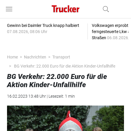
Gewinn bei Daimler Truck knapp halbiert
Volkswagen erprobt 
07.08.2026, 08:06 Uhr
ferngesteuerte Lkw a
Straßen
06.08.2026, 
Home
Nachrichten
Transport
BG Verkehr: 22.000 Euro für die Aktion Kinder-Unfallhilfe
BG Verkehr: 22.000 Euro für die
Aktion Kinder-Unfallhilfe
16.02.2023 13:48 Uhr | Lesezeit: 1 min