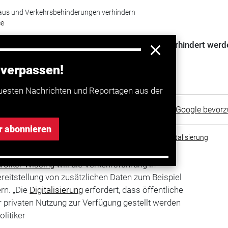
 Staus und Verkehrsbehinderungen verhindern
ce
 unnötige Staus durch unbekannte Baustellen verhindert werd
 verpassen!
uesten Nachrichten und Reportagen aus der
Trucker bei Google bevor
r abonnieren
u
#Bundesverkehrsministerium
#Volker Wissing
#Digitalisierung
Volker Wissing
will die Verkehrsführung in
reitstellung von zusätzlichen Daten zum Beispiel
rn. „Die
Digitalisierung
erfordert, dass öffentliche
 privaten Nutzung zur Verfügung gestellt werden
litiker