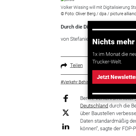
Volker Wissing will mit Digitalisierung
© Foto: Oliver Berg / dpa / picture allian
Durch die Digitalisierung sollen
von Stefanie Schuhmacher/ dpa
Nichts mehr
1x im Monat die ne
Trucker-Welt.
Teilen
Jetzt Newslette
#Verkehr Behinderungen
#Verkehr Sta
Berlin. Verkehrsminister
Deutschland
durch die Be
über Baustellen verbesse
Daten standardmäßig der
können“, sagte der FDP-Po