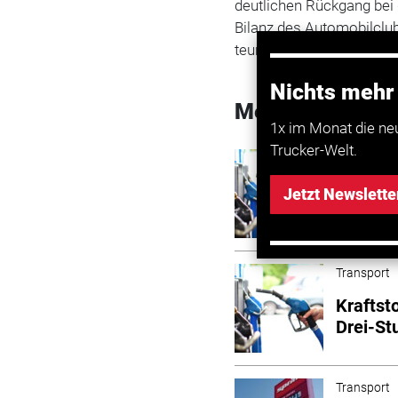
deutlichen Rückgang bei 
Bilanz des Automobilclu
teurer. Die Rohölpreise 
Nichts mehr
Mehr zum Them
1x im Monat die ne
Trucker-Welt.
Transport
ADAC wa
Jetzt Newslette
Tanken 
Transport
Kraftst
Drei-St
Transport