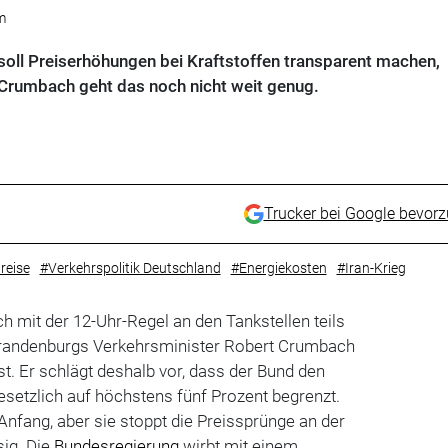
m
soll Preiserhöhungen bei Kraftstoffen transparent machen,
Crumbach geht das noch nicht weit genug.
Trucker bei Google bevor
reise
#Verkehrspolitik Deutschland
#Energiekosten
#Iran-Krieg
ch mit der 12-Uhr-Regel an den Tankstellen teils
Brandenburgs Verkehrsminister Robert Crumbach
st. Er schlägt deshalb vor, dass der Bund den
setzlich auf höchstens fünf Prozent begrenzt.
 Anfang, aber sie stoppt die Preissprünge an der
sig. Die
Bundesregierung
wirbt mit einem