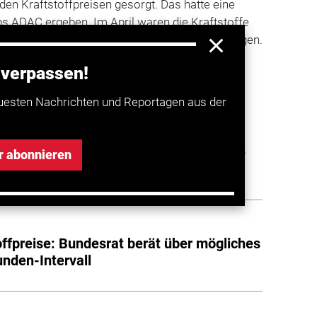
den Kraftstoffpreisen gesorgt. Das hatte eine
bs ADAC ergeben. Im April waren die Kraftstoffe
waren wegen des Iran-Kriegs zuvor stark gestiegen.
 verpassen!
a entdecken
uesten Nachrichten und Reportagen aus der
rnt: Geplante Spritpreis-Regel könnte
r abonnieren
verteuern
offpreise: Bundesrat berät über mögliches
unden-Intervall