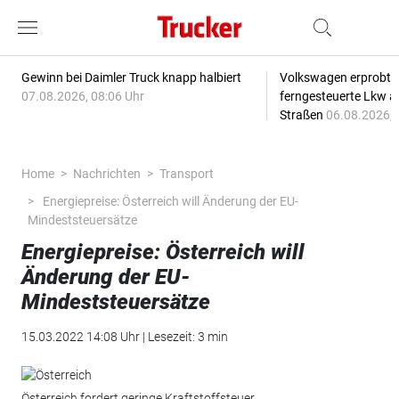
Gewinn bei Daimler Truck knapp halbiert
Volkswagen erprobt 
07.08.2026, 08:06 Uhr
ferngesteuerte Lkw a
Straßen
06.08.2026, 
Home
Nachrichten
Transport
Energiepreise: Österreich will Änderung der EU-
Mindeststeuersätze
Energiepreise: Österreich will
Änderung der EU-
Mindeststeuersätze
15.03.2022 14:08 Uhr | Lesezeit: 3 min
Österreich fordert geringe Kraftstoffsteuer