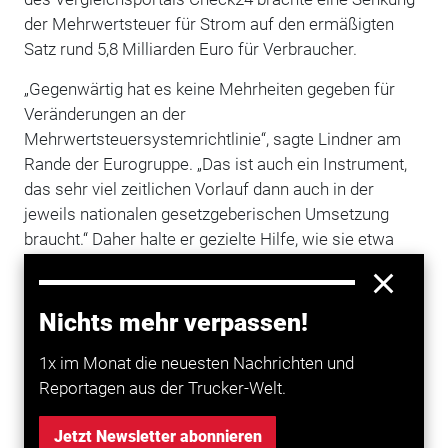
der Mehrwertsteuer für Strom auf den ermäßigten
Satz rund 5,8 Milliarden Euro für Verbraucher.
„Gegenwärtig hat es keine Mehrheiten gegeben für
Veränderungen an der
Mehrwertsteuersystemrichtlinie“, sagte Lindner am
Rande der Eurogruppe. „Das ist auch ein Instrument,
das sehr viel zeitlichen Vorlauf dann auch in der
jeweils nationalen gesetzgeberischen Umsetzung
braucht.“ Daher halte er gezielte Hilfe, wie sie etwa
Deutschland auf den Weg bringen könnte, für das
agilere Instrument in der aktuellen Krise. Steuerpolitik
muss in der EU einstimmig von den 27 Ländern
Nichts mehr verpassen!
beschlossen werden. (ste/dpa)
1x im Monat die neuesten Nachrichten und
Reportagen aus der Trucker-Welt.
Mehr zum Thema entdecken
Jetzt Newsletter abonnieren