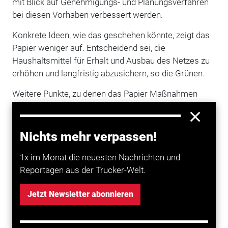
mit Blick auf Genehmigungs- und Planungsverfahren
bei diesen Vorhaben verbessert werden.
Konkrete Ideen, wie das geschehen könnte, zeigt das
Papier weniger auf. Entscheidend sei, die
Haushaltsmittel für Erhalt und Ausbau des Netzes zu
erhöhen und langfristig abzusichern, so die Grünen.
Weitere Punkte, zu denen das Papier Maßnahmen
vorschlägt, sind der Abbau umweltschädlicher
Subventionen, darunter auch eine Reform der
Pendlerpauschale, sowie den ÖPNV und das Rad
Nichts mehr verpassen!
attraktiver zu machen.
1x im Monat die neuesten Nachrichten und
Reportagen aus der Trucker-Welt.
Mehr zum Thema entdecken
Jetzt Newsletter abonnieren
Transport
E-Lkw: Arbeitsgruppe für Mautbefreiung