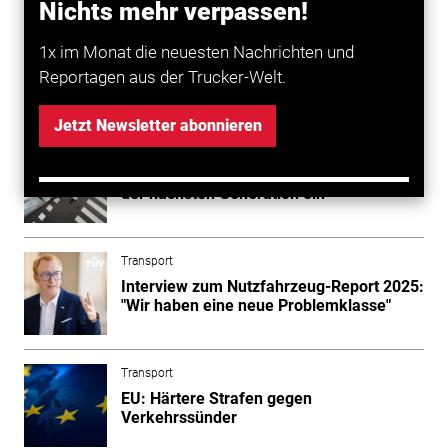
Ebene anwenden und somit freiwillig früher
Nichts mehr verpassen!
verbesserte Systeme auf den Markt bringen.
1x im Monat die neuesten Nachrichten und
Reportagen aus der Trucker-Welt.
Mehr zum Thema entdecken
Jetzt Newsletter abonnieren
Transport
Volvo Trucks führt Sicherheitssysteme
der nächsten Generation ein
Transport
Interview zum Nutzfahrzeug-Report 2025:
"Wir haben eine neue Problemklasse"
Transport
EU: Härtere Strafen gegen
Verkehrssünder