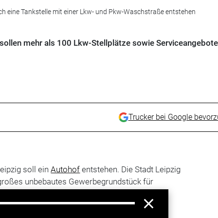
uch eine Tankstelle mit einer Lkw- und Pkw-Waschstraße entstehen
sollen mehr als 100 Lkw-Stellplätze sowie Serviceangebote
Trucker bei Google bevor
eipzig soll ein
Autohof
entstehen. Die Stadt Leipzig
ar großes unbebautes Gewerbegrundstück für
 Euro an einen Investor verkaufen. Auf dem
ände sollen dann mehr als 100 Lkw-Stellplätze
iche Ladestationen für Elektroautos und