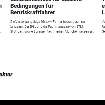
n
Bedingungen für
e
Berufskraftfahrer
L
Die Versorgungslage für Lkw-Fahrer bessert sich nur
Ve
langsam. Der BGL und die Fachmagazine von ETM,
Re
.
Stuttgart sowie Springer Fachmedien München setzen si...
Ge
uktur