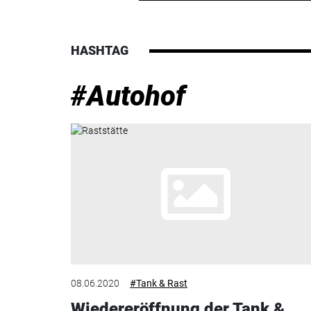
HASHTAG
#Autohof
08.06.2020
#Tank & Rast
Wiedereröffnung der Tank &