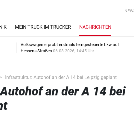
NEW
NIK
MEIN TRUCK IM TRUCKER
NACHRICHTEN
Volkswagen erprobt erstmals ferngesteuerte Lkw auf
Hessens Straßen
06.08.2026, 14:45 Uhr
Infrastruktur: Autohof an der A 14 bei Leipzig geplant
 Autohof an der A 14 bei
nt