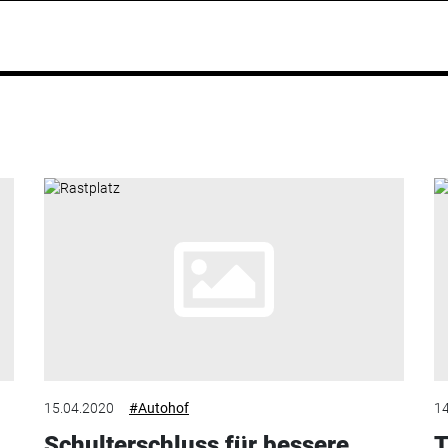
15.04.2020
#Autohof
14
Schulterschluss für bessere
T