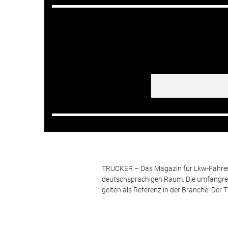
TRUCKER – Das Magazin für Lkw-Fahrer i
deutschsprachigen Raum. Die umfangrei
gelten als Referenz in der Branche. Der