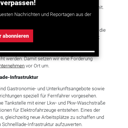
 verpassen!
ahrer und Reisende entstehen, teilt die Stadt mit.
uesten Nachrichten und Reportagen aus der
 Industriegebiet
r Uwe Albrecht: „Mit der Maßnahme wollen wir die
r abonnieren
triepark Nord sowie das Industriegebiet selbst
kommen an Lkw-Verkehr entlasten und dem
h Parkraum für den steigenden
cht werden. Damit setzen wir eine Forderung
nternehmen
vor Ort um.
ade-Infrastruktur
sind Gastronomie- und Unterkunftsangebote sowie
nrichtungen speziell für Fernfahrer vorgesehen.
ine Tankstelle mit einer Lkw- und Pkw-Waschstraße
tionen für Elektrofahrzeuge entstehen. Eines der
s, gleichzeitig neue Arbeitsplätze zu schaffen und
h Schnelllade-Infrastruktur aufzuwerten.