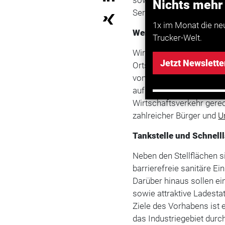
Nichts mehr
Serviceangebote für Fernf
1x im Monat die ne
Weniger Lkw-Verkehr im
Trucker-Welt.
Wirtschaftsbürgermeiste
Jetzt Newslette
Ortschaften um den Indus
von einem erhöhten Auf
aufkommenden Druck nac
Wirtschaftsverkehr gere
zahlreicher Bürger und
U
Tankstelle und Schnelll
Neben den Stellflächen 
barrierefreie sanitäre Ei
Darüber hinaus sollen e
sowie attraktive Ladesta
Ziele des Vorhabens ist e
das Industriegebiet durc