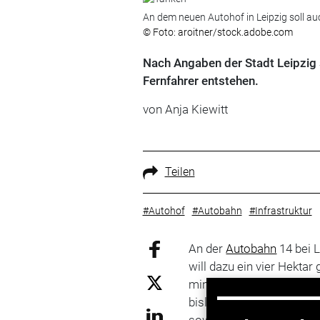
An dem neuen Autohof in Leipzig soll a
© Foto: aroitner/stock.adobe.com
Nach Angaben der Stadt Leipzig 
Fernfahrer entstehen.
von Anja Kiewitt
Teilen
#Autohof
#Autobahn
#Infrastruktur
An der
Autobahn
14 bei L
will dazu ein vier Hekt
mindestens 1,6 Millionen
bislang stadteigenen Gel
sowie öffentlich zugängl