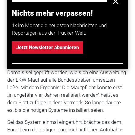
Die von der SPD vorgeschlagene Ausweitung der
Nichts mehr verpassen!
LKW-Maut
würde wegen der aufwendigen
Installationen in der gerade begonnenen
1x im Monat die neuesten Nachrichten und
Legislaturperiode noch kein Geld einbringen. Das
Reportagen aus der Trucker-Welt.
berichtet die „Süddeutsche Zeitung”
(Dienstagsausgabe) unter Berufung auf einen internen
Jetzt Newsletter abonnieren
Vermerk des Bundesverkehrsministeriums vom Mai
2013.
Damals sei geprüft worden, wie sich eine Ausweitung
der LKW-Maut auf alle Bundesstraßen umsetzen
ließe. Mit dem Ergebnis: Die Mautpflicht könnte erst
„in ungefähr vier Jahren realisiert werden” heißt es
dem Blatt zufolge in dem Vermerk. So lange dauere
es, bis die nötigen Systeme installiert seien.
Sei das System einmal eingeführt, brächte das dem
Bund beim derzeitigen durchschnittlichen Autobahn-