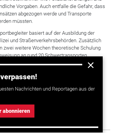
indliche Vorgaben. Auch entfalle die Gefahr, dass
 Einsätzen abgezogen werde und Transporte
erden müssten.
portbegleiter basiert auf der Ausbildung der
lizei und Straßenverkehrsbehörden. Zusätzlich
n zwei weitere Wochen theoretische Schulung
inweisung an rund 20 Schwertransporten
 verpassen!
a entdecken
uesten Nachrichten und Reportagen aus der
ig-Holstein: Entlastung bei
r abonnieren
asttransporten gefordert