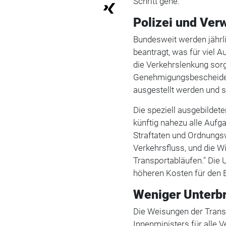
Schritt gehe.
Polizei und Ver
Bundesweit werden jährl
beantragt, was für viel 
die Verkehrslenkung sor
Genehmigungsbescheide k
ausgestellt werden und s
Die speziell ausgebilde
künftig nahezu alle Aufg
Straftaten und Ordnungsw
Verkehrsfluss, und die Wi
Transportabläufen." Di
höheren Kosten für den E
Weniger Unterb
Die Weisungen der Trans
Innenministers für alle 