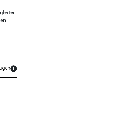
gleiter
nen
zugen