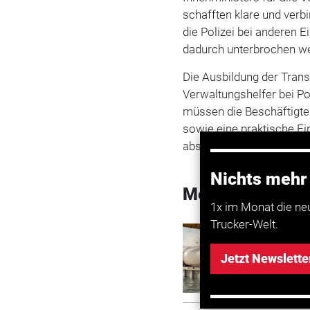
schafften klare und verb
die Polizei bei anderen
dadurch unterbrochen w
Die Ausbildung der Trans
Verwaltungshelfer bei Po
müssen die Beschäftigte
sowie eine praktische E
absolvieren.
Nichts mehr
Mehr zum Them
1x im Monat die ne
Trucker-Welt.
Transport
Schlesw
Jetzt Newslette
Schwerl