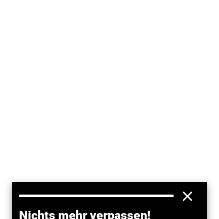
Der
ADAC
, zweitgrößter Automobilclub der Welt, hat
Nichts mehr verpassen!