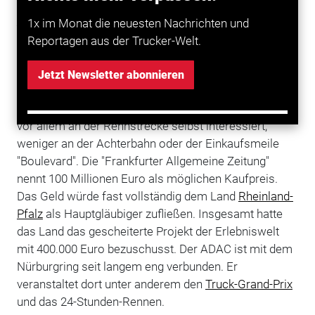
ein unverbindliches Angebot zum Kauf des
Nürburgring
abgegeben. Das bestätigte ein Sprecher
1x im Monat die neuesten Nachrichten und
nach einem entsprechenden Bericht in der Koblenzer
Reportagen aus der Trucker-Welt.
"Rhein-Zeitung". Allerdings geht es dem ADAC
offenbar zunächst einmal darum, genaue Zahlen und
Jetzt Newsletter abonnieren
Daten zum Nürburgring zu erhalten, um über das
weitere Vorgehen zu beraten. Außerdem ist der ADAC
vor allem an der Rennstrecke selbst interessiert,
weniger an der Achterbahn oder der Einkaufsmeile
"Boulevard". Die "Frankfurter Allgemeine Zeitung"
nennt 100 Millionen Euro als möglichen Kaufpreis.
Das Geld würde fast vollständig dem Land
Rheinland-
Pfalz
als Hauptgläubiger zufließen. Insgesamt hatte
das Land das gescheiterte Projekt der Erlebniswelt
mit 400.000 Euro bezuschusst. Der ADAC ist mit dem
Nürburgring seit langem eng verbunden. Er
veranstaltet dort unter anderem den
Truck-Grand-Prix
und das 24-Stunden-Rennen.