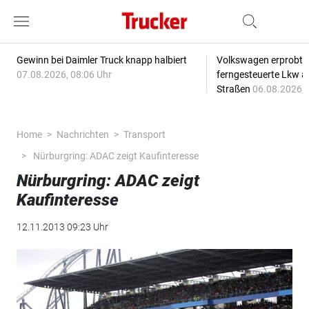
Gewinn bei Daimler Truck knapp halbiert
Volkswagen erprobt 
07.08.2026, 08:06 Uhr
ferngesteuerte Lkw a
Straßen
06.08.2026, 
Home
Nachrichten
Transport
Nürburgring: ADAC zeigt Kaufinteresse
Nürburgring: ADAC zeigt
Kaufinteresse
12.11.2013 09:23 Uhr