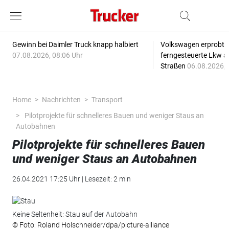
Gewinn bei Daimler Truck knapp halbiert
Volkswagen erprobt 
07.08.2026, 08:06 Uhr
ferngesteuerte Lkw a
Straßen
06.08.2026, 
Home
Nachrichten
Transport
Pilotprojekte für schnelleres Bauen und weniger Staus an
Autobahnen
Pilotprojekte für schnelleres Bauen
und weniger Staus an Autobahnen
26.04.2021 17:25 Uhr | Lesezeit: 2 min
Keine Seltenheit: Stau auf der Autobahn
© Foto: Roland Holschneider/dpa/picture-alliance