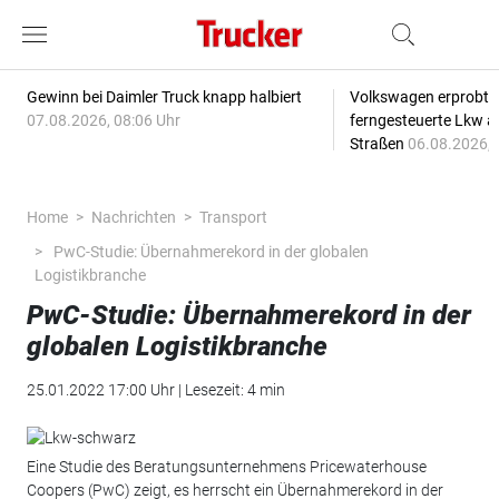
Gewinn bei Daimler Truck knapp halbiert
Volkswagen erprobt 
07.08.2026, 08:06 Uhr
ferngesteuerte Lkw a
Straßen
06.08.2026, 
Home
Nachrichten
Transport
PwC-Studie: Übernahmerekord in der globalen
Logistikbranche
PwC-Studie: Übernahmerekord in der
globalen Logistikbranche
25.01.2022 17:00 Uhr | Lesezeit: 4 min
Eine Studie des Beratungsunternehmens Pricewaterhouse
Coopers (PwC) zeigt, es herrscht ein Übernahmerekord in der