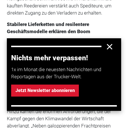
kauften Reedereien verstärkt auch Spediteure, um
direkten Zugang zu den Verladern zu erhalten.
Stabilere Lieferketten und resilentere
Geschäftsmodelle erklären den Boom
Den anhaltenden Boom bei Übernahmen im
Güterverkehr
erklärt PwC mit zwei Gründen: „Zum
Nichts mehr verpassen!
einen ist durch die Pandemie die Bedeutung von
stabilen Lieferketten und funktionierenden Häfen und
1x im Monat die neuesten Nachrichten und
Flughäfen stark gestiegen“, sagt PwC-Partner Ingo
Reportagen aus der Trucker-Welt.
Bauer. „Zum andern versuchen die Marktteilnehmer,
durch Übernahmen und Allianzen - auch außerhalb
Jetzt Newsletter abonnieren
ihres Kerngeschäfts - ihr Geschäftsmodell resilienter
zu machen.“
Hinzu kämen die enormen Anforderungen, die der
Kampf gegen den Klimawandel der Wirtschaft
abverlangt. „Neben galoppierenden Frachtpreisen