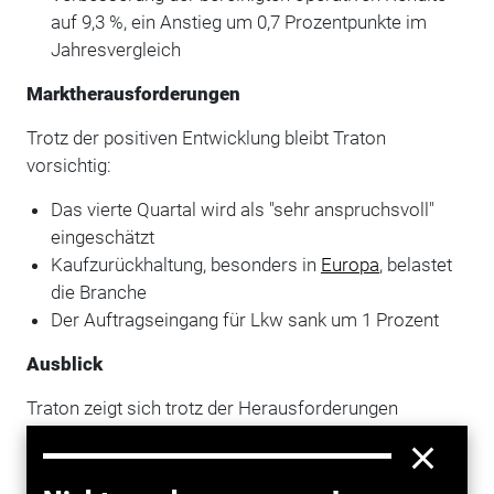
auf 9,3 %, ein Anstieg um 0,7 Prozentpunkte im
Jahresvergleich
Marktherausforderungen
Trotz der positiven Entwicklung bleibt Traton
vorsichtig:
Das vierte Quartal wird als "sehr anspruchsvoll"
eingeschätzt
Kaufzurückhaltung, besonders in
Europa
, belastet
die Branche
Der Auftragseingang für Lkw sank um 1 Prozent
Ausblick
Traton zeigt sich trotz der Herausforderungen
zuversichtlich, das obere Ende der prognostizierten
Renditespanne zu erreichen. Dies unterstreicht die
Widerstandsfähigkeit des Unternehmens in einem