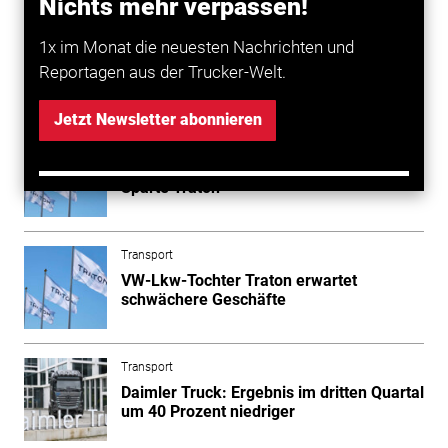
Nichts mehr verpassen!
schwierigen Marktumfeld.
1x im Monat die neuesten Nachrichten und
Reportagen aus der Trucker-Welt.
Mehr zum Thema entdecken
Jetzt Newsletter abonnieren
Transport
Schwacher Start ins Jahr für VW-Lkw-
Sparte Traton
Transport
VW-Lkw-Tochter Traton erwartet
schwächere Geschäfte
Transport
Daimler Truck: Ergebnis im dritten Quartal
um 40 Prozent niedriger