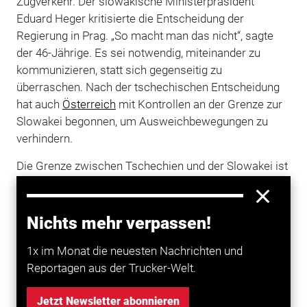
Zugverkehr. Der slowakische Ministerpräsident
Eduard Heger kritisierte die Entscheidung der
Regierung in Prag. „So macht man das nicht“, sagte
der 46-Jährige. Es sei notwendig, miteinander zu
kommunizieren, statt sich gegenseitig zu
überraschen. Nach der tschechischen Entscheidung
hat auch
Österreich
mit Kontrollen an der Grenze zur
Slowakei begonnen, um Ausweichbewegungen zu
verhindern.
Die Grenze zwischen Tschechien und der Slowakei ist
rund 250 Kilometer lang. Beide Länder gehören dem
grenzkontrollfreien Schengenraum an. Sie bildeten bis
zur friedlichen Teilung zum 1. Januar 1993 einen
Nichts mehr verpassen!
gemeinsamen Staat, die Tschechoslowakei.
1x im Monat die neuesten Nachrichten und
Reportagen aus der Trucker-Welt.
Mehr zum Thema entdecken
Jetzt Newsletter abonnieren