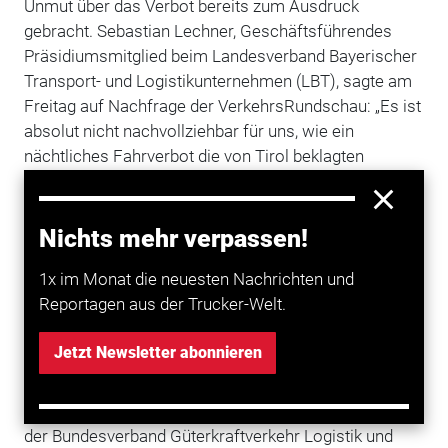
Unmut über das Verbot bereits zum Ausdruck
gebracht.
Sebastian Lechner, Geschäftsführendes
Präsidiumsmitglied beim Landesverband Bayerischer
Transport- und Logistikunternehmen (LBT), sagte am
Freitag auf Nachfrage der VerkehrsRundschau: „Es ist
absolut nicht nachvollziehbar für uns, wie ein
nächtliches Fahrverbot die von Tirol beklagten
Probleme lösen soll.“
LBT prüft rechtliche Schritte
Nichts mehr verpassen!
Lechner bezeichnete das nächtliche Fahrverbot als
1x im Monat die neuesten Nachrichten und
„diskriminierend“, weil Transporte, die in Tirol
Reportagen aus der Trucker-Welt.
beginnen oder enden ausdrücklich von dem Verbot
ausgenommen sind. Daher will der LBT jetzt
Jetzt Newsletter abonnieren
rechtliche Schritte prüfen und hat nach eigenen
Angaben bereits mit der bayerischen Landesregierung
gesprochen. Nach Aussage Lechners habe außerdem
der Bundesverband Güterkraftverkehr Logistik und