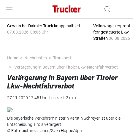
Gewinn bei Daimler Truck knapp halbiert
Volkswagen erprobt 
07.08.2026, 08:06 Uhr
ferngesteuerte Lkw a
Straßen
06.08.2026, 
Home
Nachrichten
Transport
Verärgerung in Bayern über Tiroler Lkw-Nachtfahrverbot
Verärgerung in Bayern über Tiroler
Lkw-Nachtfahrverbot
27.11.2020 17:45 Uhr | Lesezeit: 2 min
Die bayerische Verkehrsministerin Kerstin Schreyer ist über die
Entscheidung Tirols verärgert
© Foto: picture alliance/Sven Hoppe/dpa