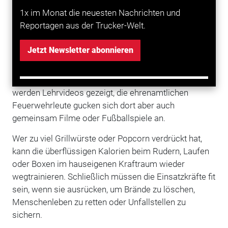
1x im Monat die neuesten Nachrichten und
Wenn gerade kein Grillwetter ist, lädt der
Reportagen aus der Trucker-Welt.
Gesellschaftsraum im Keller der Wache dazu ein, mit
den Kameraden eine Partie Billard zu spielen.
Jetzt Newsletter abonnieren
Nebenan befindet sich der Schulungsraum mit
Beamer und Leinwand, der mit den typischen Sesseln
und Filmpostern wie ein Kino eingerichtet ist. Dort
werden Lehrvideos gezeigt, die ehrenamtlichen
Feuerwehrleute gucken sich dort aber auch
gemeinsam Filme oder Fußballspiele an.
Wer zu viel Grillwürste oder Popcorn verdrückt hat,
kann die überflüssigen Kalorien beim Rudern, Laufen
oder Boxen im hauseigenen Kraftraum wieder
wegtrainieren. Schließlich müssen die Einsatzkräfte fit
sein, wenn sie ausrücken, um Brände zu löschen,
Menschenleben zu retten oder Unfallstellen zu
sichern.