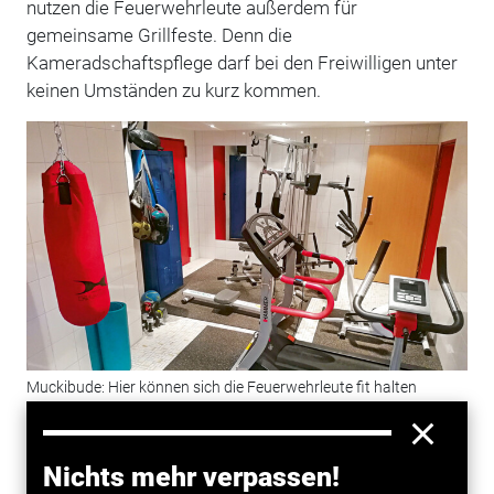
nutzen die Feuerwehrleute außerdem für
gemeinsame Grillfeste. Denn die
Kameradschaftspflege darf bei den Freiwilligen unter
keinen Umständen zu kurz kommen.
Muckibude: Hier können sich die Feuerwehrleute fit halten
© Foto: Freiwillige Feuerwehr Billstedt-Horn
Kameradschaftspflege im Kinosaal und am
Nichts mehr verpassen!
Billardtisch