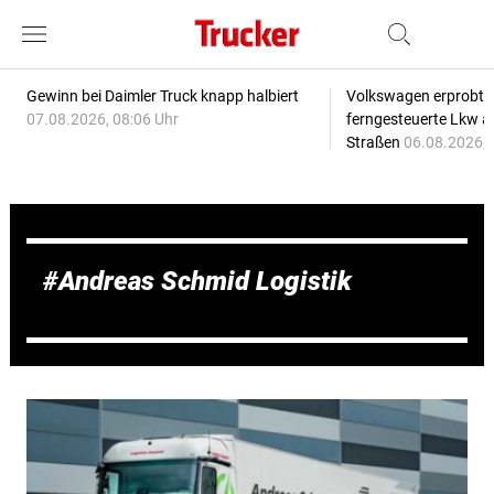
Gewinn bei Daimler Truck knapp halbiert
Volkswagen erprobt 
07.08.2026, 08:06 Uhr
ferngesteuerte Lkw a
Straßen
06.08.2026, 
Andreas Schmid Logistik