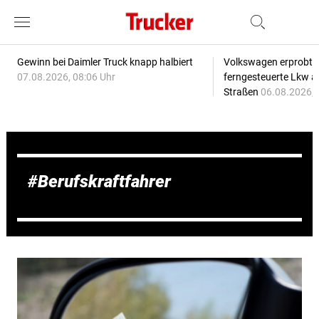
Gewinn bei Daimler Truck knapp halbiert
Volkswagen erprobt 
07.08.2026, 08:06 Uhr
ferngesteuerte Lkw a
Straßen
06.08.2026, 
Berufskraftfahrer