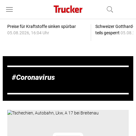
Preise für Kraftstoffe sinken spürbar
Schweizer Gotthard-T
05.08.2026, 16:04 Uhr
teils gesperrt
05.08.2
Coronavirus