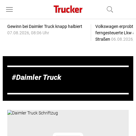
Gewinn bei Daimler Truck knapp halbiert
Volkswagen erprobt 
07.08.2026, 08:06 Uhr
ferngesteuerte Lkw a
Straßen
06.08.2026, 
Daimler Truck