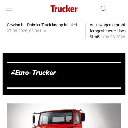
Gewinn bei Daimler Truck knapp halbiert
Volkswagen erprobt 
07.08.2026, 08:06 Uhr
ferngesteuerte Lkw a
Straßen
06.08.2026, 
Euro-Trucker