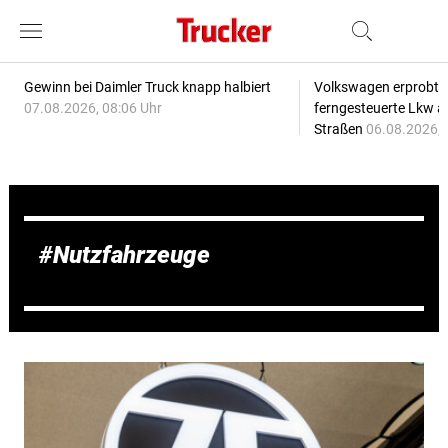
Gewinn bei Daimler Truck knapp halbiert
Volkswagen erprobt 
07.08.2026, 08:06 Uhr
ferngesteuerte Lkw a
Straßen
06.08.2026, 
Nutzfahrzeuge