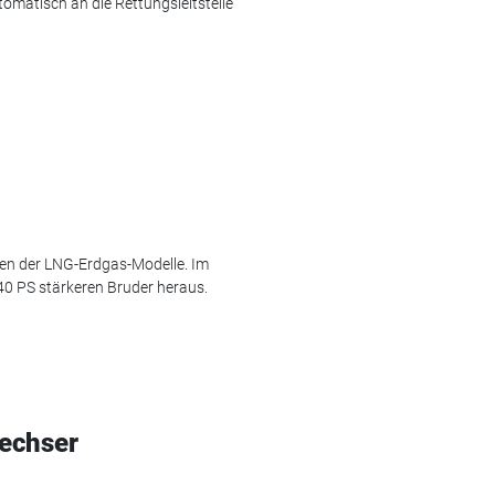
matisch an die Rettungsleitstelle
len der LNG-Erdgas-Modelle. Im
40 PS stärkeren Bruder heraus.
Sechser