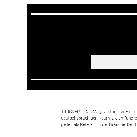
TRUCKER – Das Magazin für Lkw-Fahrer i
deutschsprachigen Raum. Die umfangrei
gelten als Referenz in der Branche. Der