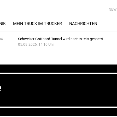
NEW
NIK
MEIN TRUCK IM TRUCKER
NACHRICHTEN
04
Schweizer Gotthard-Tunnel wird nachts teils gesperrt
05.08.2026, 14:10 Uhr
e