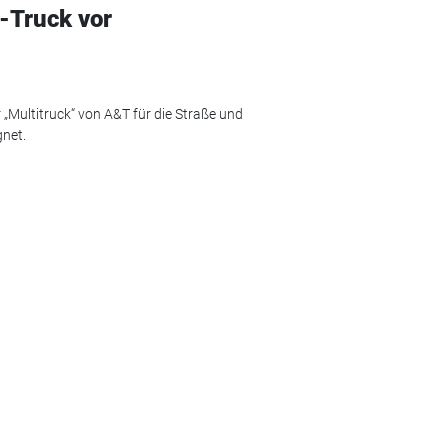
s-Truck vor
 „Multitruck“ von A&T für die Straße und
gnet.