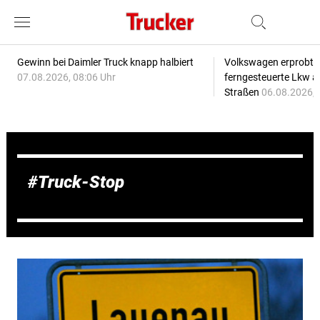
Gewinn bei Daimler Truck knapp halbiert
Volkswagen erprobt 
07.08.2026, 08:06 Uhr
ferngesteuerte Lkw a
Straßen
06.08.2026, 
Truck-Stop