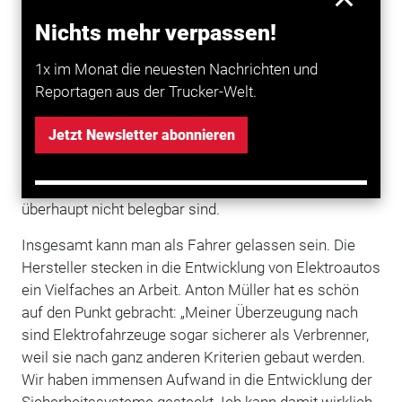
als ein herkömmliches Auto.
Nichts mehr verpassen!
Wenige Brände mit großer Wirkung
1x im Monat die neuesten Nachrichten und
Klar ist aber auch: Wenn so ein Akku brennt, dann
Reportagen aus der Trucker-Welt.
richtig. Die Zellen können imposant explodieren, was
natürlich Eindruck macht und nicht ungefährlich ist.
Jetzt Newsletter abonnieren
Problem: Genau diese Szenen landen schließlich im
Internet und sorgen dafür, dass der
E-Mobilität
einige
Vorurteile vorauseilen, die rein statistisch gesehen
überhaupt nicht belegbar sind.
Insgesamt kann man als Fahrer gelassen sein. Die
Hersteller stecken in die Entwicklung von Elektroautos
ein Vielfaches an Arbeit. Anton Müller hat es schön
auf den Punkt gebracht: „Meiner Überzeugung nach
sind Elektrofahrzeuge sogar sicherer als Verbrenner,
weil sie nach ganz anderen Kriterien gebaut werden.
Wir haben immensen Aufwand in die Entwicklung der