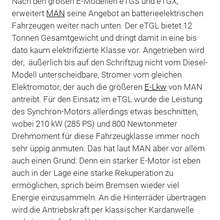
Nach den großen E-Modellen eTGS und eTGX,
erweitert
MAN
seine Angebot an batterieelektrischen
Fahrzeugen weiter nach unten. Der eTGL bietet 12
Tonnen Gesamtgewicht und dringt damit in eine bis
dato kaum elektrifizierte Klasse vor. Angetrieben wird
der, äußerlich bis auf den Schriftzug nicht vom Diesel-
Modell unterscheidbare, Stromer vom gleichen
Elektromotor, der auch die größeren
E-Lkw
von MAN
antreibt. Für den Einsatz im eTGL wurde die Leistung
des Synchron-Motors allerdings etwas beschnitten,
wobei 210 kW (285 PS) und 800 Newtonmeter
Drehmoment für diese Fahrzeugklasse immer noch
sehr üppig anmuten. Das hat laut MAN aber vor allem
auch einen Grund: Denn ein starker E-Motor ist eben
auch in der Lage eine starke Rekuperation zu
ermöglichen, sprich beim Bremsen wieder viel
Energie einzusammeln. An die Hinterräder übertragen
wird die Antriebskraft per klassischer Kardanwelle