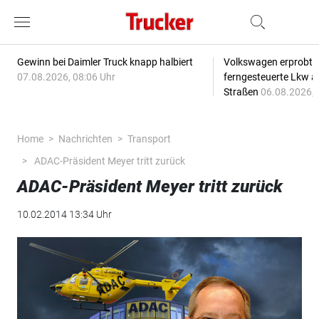
Gewinn bei Daimler Truck knapp halbiert
Volkswagen erprobt 
07.08.2026, 08:06 Uhr
ferngesteuerte Lkw a
Straßen
06.08.2026, 
Home
Nachrichten
Transport
ADAC-Präsident Meyer tritt zurück
ADAC-Präsident Meyer tritt zurück
10.02.2014 13:34 Uhr