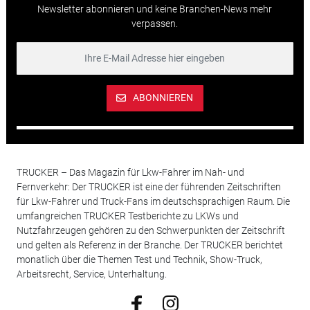
Newsletter abonnieren und keine Branchen-News mehr
verpassen.
ABONNIEREN
TRUCKER – Das Magazin für Lkw-Fahrer im Nah- und
Fernverkehr: Der TRUCKER ist eine der führenden Zeitschriften
für Lkw-Fahrer und Truck-Fans im deutschsprachigen Raum. Die
umfangreichen TRUCKER Testberichte zu LKWs und
Nutzfahrzeugen gehören zu den Schwerpunkten der Zeitschrift
und gelten als Referenz in der Branche. Der TRUCKER berichtet
monatlich über die Themen Test und Technik, Show-Truck,
Arbeitsrecht, Service, Unterhaltung.