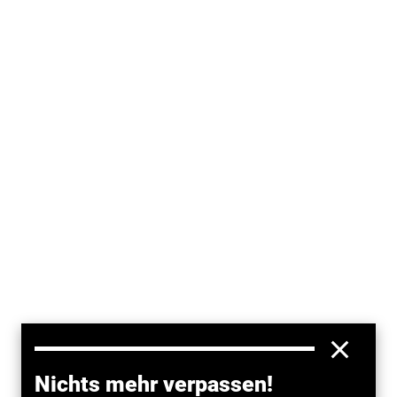
Noch am Freitag hatte
ADAC
-Präsident Peter Meyer
Nichts mehr verpassen!
seinen Rücktritt ausgeschlossen. Heute lässt er