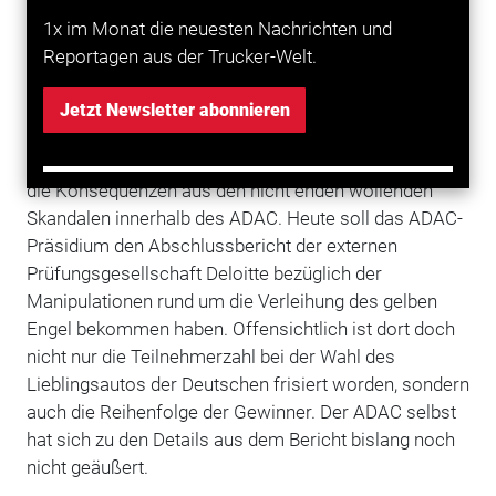
verlauten: "Für Fehler und Manipulationen von
1x im Monat die neuesten Nachrichten und
hauptamtlichen Führungskräften, denen gemäß
Reportagen aus der Trucker-Welt.
ADAC-Satzung die Besorgung der laufenden
Geschäfte obliegt, möchte ich nicht länger alleine
Jetzt Newsletter abonnieren
verantwortlich gemacht werden." Meyer tritt mit
sofortiger Wirkung zurück und zieht damit doch noch
die Konsequenzen aus den nicht enden wollenden
Skandalen innerhalb des ADAC. Heute soll das ADAC-
Präsidium den Abschlussbericht der externen
Prüfungsgesellschaft Deloitte bezüglich der
Manipulationen rund um die Verleihung des gelben
Engel bekommen haben. Offensichtlich ist dort doch
nicht nur die Teilnehmerzahl bei der Wahl des
Lieblingsautos der Deutschen frisiert worden, sondern
auch die Reihenfolge der Gewinner. Der ADAC selbst
hat sich zu den Details aus dem Bericht bislang noch
nicht geäußert.