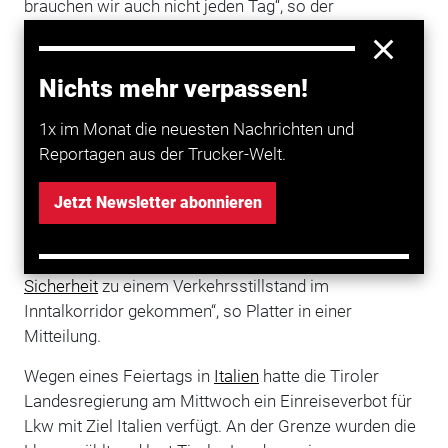
brauchen wir auch nicht jeden Tag“, so der
Polizeisprecher.
Verkehrskollaps in Tirol verhindert
Nichts mehr verpassen!
Auf Tiroler Seite sprach man von einem großen
1x im Monat die neuesten Nachrichten und
Erfolg: „Dadurch konnte in Tirol ein totaler
Reportagen aus der Trucker-Welt.
Verkehrskollaps bis in die Nachmittagsstunden hinein
vermieden werden“, ließ Landeshauptmann Günther
Jetzt Newsletter abonnieren
Platter mitteilen. Die Dosierung des Lkw-Verkehrs
habe die Region vor Schlimmerem bewahrt. „Hätten
wir den Lkw-Zulauf nicht dosiert, wäre es heute mit
Sicherheit
zu einem Verkehrsstillstand im
Inntalkorridor gekommen“, so Platter in einer
Mitteilung.
Wegen eines Feiertags in
Italien
hatte die Tiroler
Landesregierung am Mittwoch ein Einreiseverbot für
Lkw mit Ziel Italien verfügt. An der Grenze wurden die