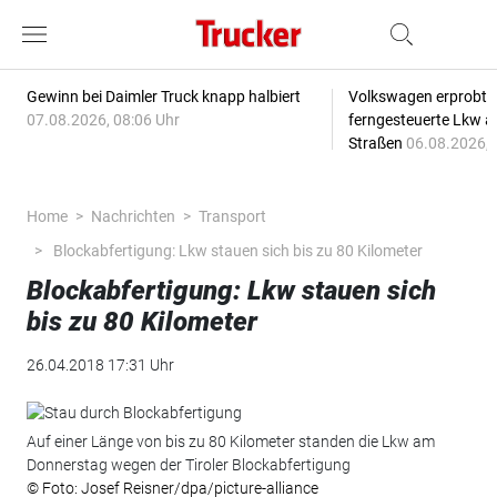
Gewinn bei Daimler Truck knapp halbiert
Volkswagen erprobt 
07.08.2026, 08:06 Uhr
ferngesteuerte Lkw a
Straßen
06.08.2026, 
Home
Nachrichten
Transport
Blockabfertigung: Lkw stauen sich bis zu 80 Kilometer
Blockabfertigung: Lkw stauen sich
bis zu 80 Kilometer
26.04.2018 17:31 Uhr
Auf einer Länge von bis zu 80 Kilometer standen die Lkw am
Donnerstag wegen der Tiroler Blockabfertigung
© Foto: Josef Reisner/dpa/picture-alliance