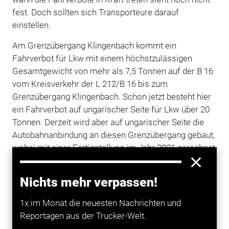
fest. Doch sollten sich Transporteure darauf
einstellen.
Am Grenzübergang Klingenbach kommt ein
Fahrverbot für Lkw mit einem höchstzulässigen
Gesamtgewicht von mehr als 7,5 Tonnen auf der B 16
vom Kreisverkehr der L 212/B 16 bis zum
Grenzübergang Klingenbach. Schon jetzt besteht hier
ein Fahrverbot auf ungarischer Seite für Lkw über 20
Tonnen. Derzeit wird aber auf ungarischer Seite die
Autobahnanbindung an diesen Grenzübergang gebaut,
wobei mit einer Fertigstellung im Jahr 2021 gerechnet
wird. Eine Ausnahme für Ziel- und/oder Quellverkehr
soll für die Bezirke Eisenstadt, Eisenstadt-Umgebung,
Nichts mehr verpassen!
Mattersburg, Rust und den Kreis Sopron gelten.
1x im Monat die neuesten Nachrichten und
Grenzübergang Deutschkreutz: Hier kommt ein
Reportagen aus der Trucker-Welt.
Fahrverbot für Lkw mit einem höchstzulässigen