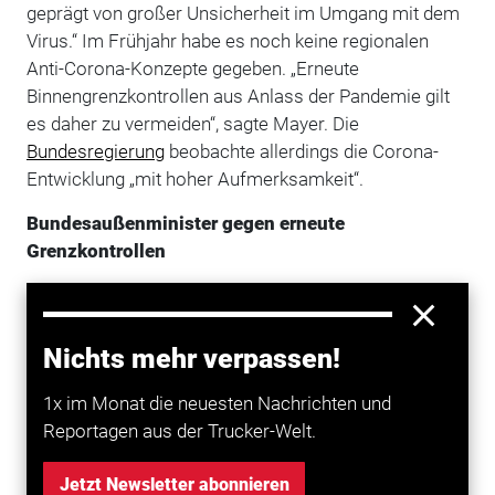
geprägt von großer Unsicherheit im Umgang mit dem
Virus.“ Im Frühjahr habe es noch keine regionalen
Anti-Corona-Konzepte gegeben. „Erneute
Binnengrenzkontrollen aus Anlass der Pandemie gilt
es daher zu vermeiden“, sagte Mayer. Die
Bundesregierung
beobachte allerdings die Corona-
Entwicklung „mit hoher Aufmerksamkeit“.
Bundesaußenminister gegen erneute
Grenzkontrollen
Zuletzt hatte Bundesaußenminister Heiko Maas (SPD)
vor erneuten Grenzschließungen im Zuge der Corona-
Pandemie gewarnt. Man habe im Frühjahr dieses
Nichts mehr verpassen!
Jahres „schlechte Erfahrungen gemacht mit der zu
1x im Monat die neuesten Nachrichten und
schnellen Schließung von
Grenzen
“.
Reportagen aus der Trucker-Welt.
Zu Beginn der Corona-Pandemie hatte
Deutschland
Grenzkontrollen wiedereingeführt - an vielen Grenzen
Jetzt Newsletter abonnieren