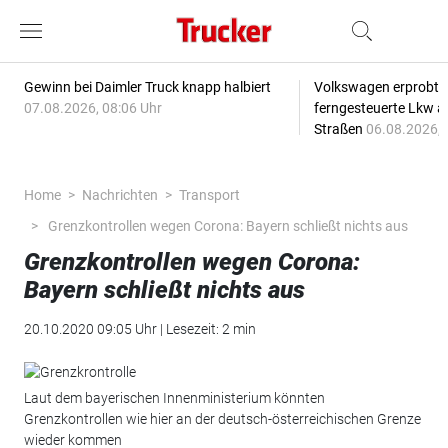
Gewinn bei Daimler Truck knapp halbiert
Volkswagen erprobt 
07.08.2026, 08:06 Uhr
ferngesteuerte Lkw a
Straßen
06.08.2026, 
Home
Nachrichten
Transport
Grenzkontrollen wegen Corona: Bayern schließt nichts aus
Grenzkontrollen wegen Corona:
Bayern schließt nichts aus
20.10.2020 09:05 Uhr | Lesezeit: 2 min
Laut dem bayerischen Innenministerium könnten
Grenzkontrollen wie hier an der deutsch-österreichischen Grenze
wieder kommen