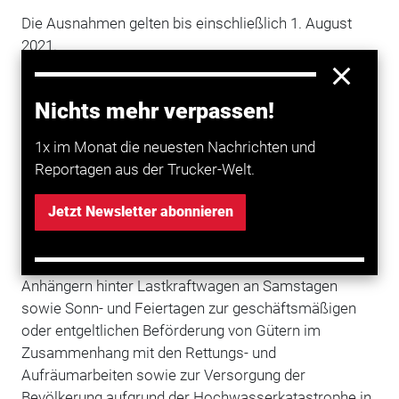
Die Ausnahmen gelten bis einschließlich 1. August
2021.
Ausnahmegenehmigung für Sonn- und Feiertage in
Rheinland-Pfalz
Nichts mehr verpassen!
Darüber hinaus hat das Bundesland Rheinland-Pfalz
1x im Monat die neuesten Nachrichten und
eine Ausnahmegenehmigung für die Sonn- und
Reportagen aus der Trucker-Welt.
Feiertagsfahrverbote getroffen. Diese tritt sofort in
Kraft und gilt bis 31.08.2021. Diese Ausnahme lautet
Jetzt Newsletter abonnieren
wie folgt:
Das Führen von Lastkraftwagen über 7,5 t sowie von
Anhängern hinter Lastkraftwagen an Samstagen
sowie Sonn- und Feiertagen zur geschäftsmäßigen
oder entgeltlichen Beförderung von Gütern im
Zusammenhang mit den Rettungs- und
Aufräumarbeiten sowie zur Versorgung der
Bevölkerung aufgrund der Hochwasserkatastrophe in